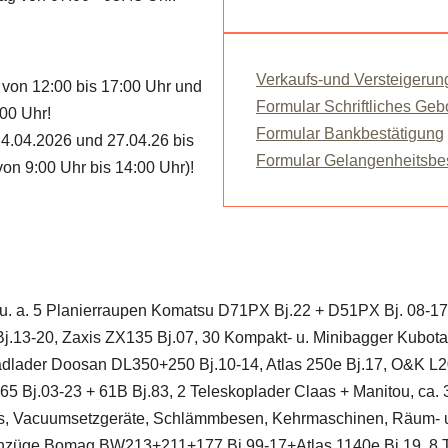
Verkaufs-und Versteigeru
von 12:00 bis 17:00 Uhr und
Formular Schriftliches Geb
:00 Uhr!
Formular Bankbestätigung
4.04.2026 und 27.04.26 bis
Formular Gelangenheitsbe
von 9:00 Uhr bis 14:00 Uhr)!
, u. a. 5 Planierraupen Komatsu D71PX Bj.22 + D51PX Bj. 08-1
13-20, Zaxis ZX135 Bj.07, 30 Kompakt- u. Minibagger Kub
Radlader Doosan DL350+250 Bj.10-14, Atlas 250e Bj.17, O&K L2
.03-23 + 61B Bj.83, 2 Teleskoplader Claas + Manitou, ca. 35
lts, Vacuumsetzgeräte, Schlämmbesen, Kehrmaschinen, Räum- und
zenzüge Bomag BW213+211+177 Bj.99-17+Atlas 1140e Bj.19, 