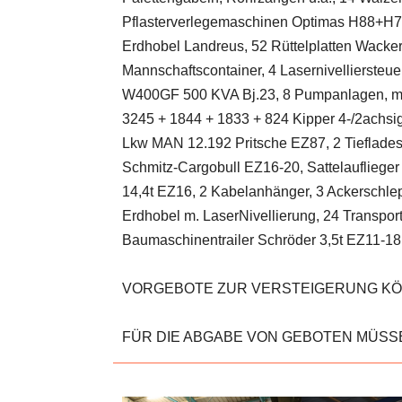
Pflasterverlegemaschinen Optimas H88+H77 
Erdhobel Landreus, 52 Rüttelplatten Wacker
Mannschaftscontainer, 4 Lasernivellierste
W400GF 500 KVA Bj.23, 8 Pumpanlagen, mob
3245 + 1844 + 1833 + 824 Kipper 4-/2ach
Lkw MAN 12.192 Pritsche EZ87, 2 Tiefladesa
Schmitz-Cargobull EZ16-20, Sattelaufliege
14,4t EZ16, 2 Kabelanhänger, 3 Ackerschl
Erdhobel m. LaserNivellierung, 24 Transp
Baumaschinentrailer Schröder 3,5t EZ11-
VORGEBOTE ZUR VERSTEIGERUNG KÖNNE
FÜR DIE ABGABE VON GEBOTEN MÜSSE