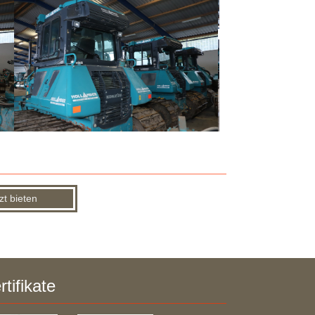
zt bieten
rtifikate