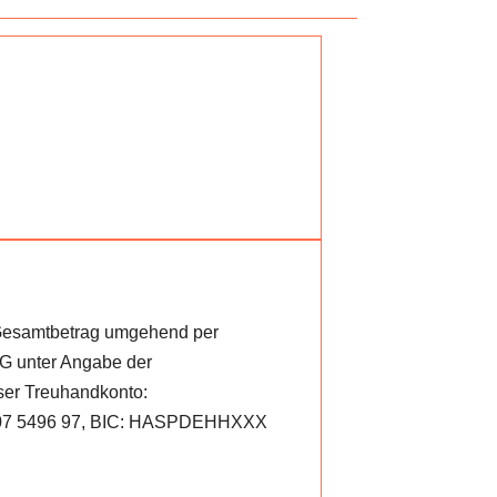
 Gesamtbetrag umgehend per
nter Angabe der
er Treuhandkonto:
07 5496 97, BIC: HASPDEHHXXX