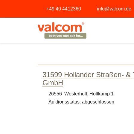
+49 40 4412360
info@valcom.de
31599 Hollander Straßen- & 
GmbH
26556 Westerholt, Holtkamp 1
Auktionsstatus: abgeschlossen