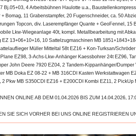
Bj.05+03, 4 Arbeitsbühnen Haulotte u.a., Baustellenkompress
 + Bomag, 11 Grabenstampfer, 20 Fugenschneider, ca. 50 Abzie
uerungen Topcon, div. Laserempfänger Quante + GeoFennel, 15 
ile Lkw-Wiegeanlage 40t, kompl. Metallbearbeitung mit Abka
sig EZ 13+06+10+16, 10 Sattelzugmaschinen MB 1851+1843+18
ttelauflieger Müller Mitteltal 58t EZ16 + Kon-Turksan/Schröder
r Plane EZ98, 3-Achs-Lkw-Anhänger Kaessbohrer 24t EZ96, Tan
epper John Deere 7920 EZ04, 2 Tandem-Kippanhänger/Dumper 
orter MB Doka EZ 08-22 + MB 316CDI Kasten Werkstattwagen EZ
18, 2 Pkw MB S350CDI EZ16 + E200CDI Kombi EZ11, 2 PickUp
N ONLINE AB DEM 01.04.2026 BIS ZUM 14.04.2026, 1
N SIE SICH VORHER BEI UNS ONLINE REGISTRIEREN U