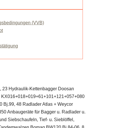
ngsbedingungen (VVB)
ot
stätigung
7, 23 Hydraulik-Kettenbagger Doosan
ota KX016+018+019+61+101+121+057+080
0 Bj.99, 48 Radlader Atlas + Weycor
0 Anbaugeräte für Bagger u. Radlader u.
 Siebschaufeln, Tief- u. Sieblöffel,
8 Tandemwalzen Bomag BW120 Bj.84-06, 8