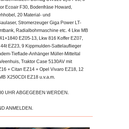
or Ecoair F30, Bodenfräse Howard,
hhobel, 20 Material- und
Baulaser, Stromerzeuger Giga Power LT-
ntbank, Radialbohrmaschine etc. 4 Lkw MB
41+1840 EZ05-13, Lkw 816 Koffer EZ07,
 44t EZ23, 9 Kippmulden-Sattelauflieger
dem-Tieflade-Anhänger Müller-Mitteltal
Veenhuis, Traktor Case 5130AV mit
16 + Citan EZ14 + Opel Vivaro EZ18, 12
 MB X250CDI EZ18 u.v.a.m.
7:00 UHR ABGEGEBEN WERDEN.
ND ANMELDEN.