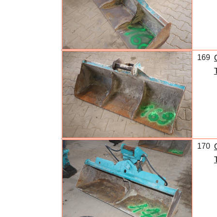
169
170