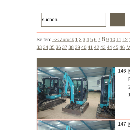
8
Seiten:
<< Zurück
1
2
3
4
5
6
7
9
10
11
12
33
34
35
36
37
38
39
40
41
42
43
44
45
46
V
146
147