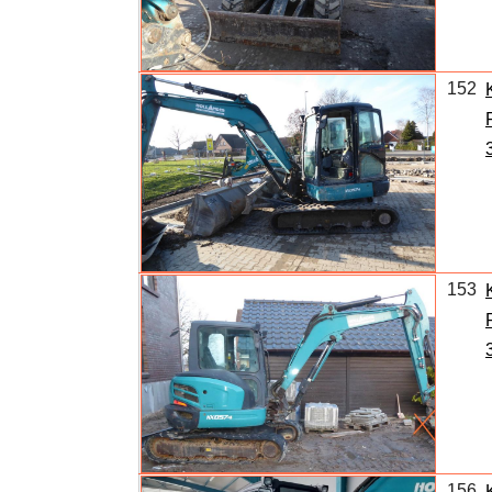
152
153
156