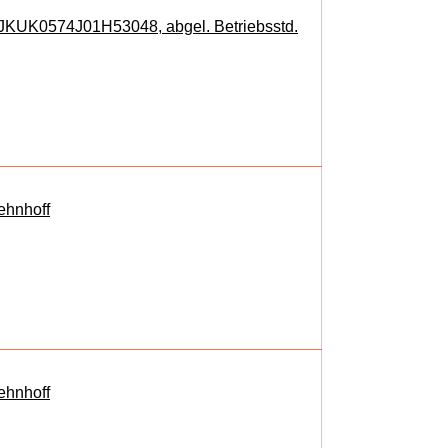
: JKUK0574J01H53048, abgel. Betriebsstd.
ehnhoff
ehnhoff