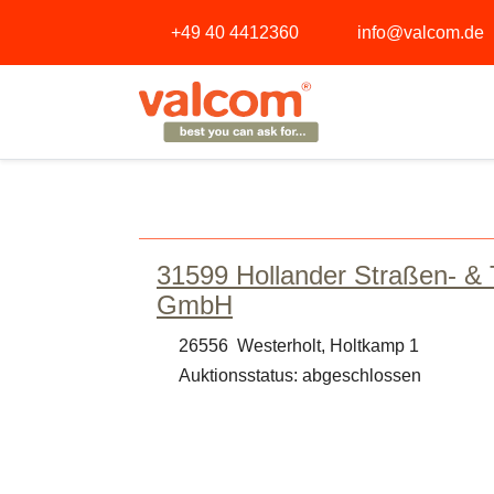
+49 40 4412360
info@valcom.de
31599 Hollander Straßen- & 
GmbH
26556 Westerholt, Holtkamp 1
Auktionsstatus: abgeschlossen