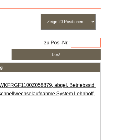
zu Pos.-Nr.:
ng
: WKFRGF1100Z058879, abgel. Betriebsstd.
d Schnellwechselaufnahme System Lehnhoff,