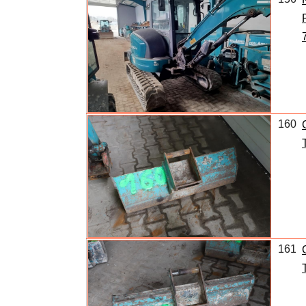
160
161