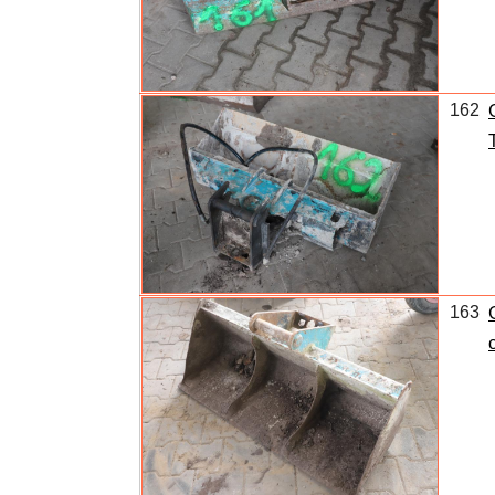
162
163