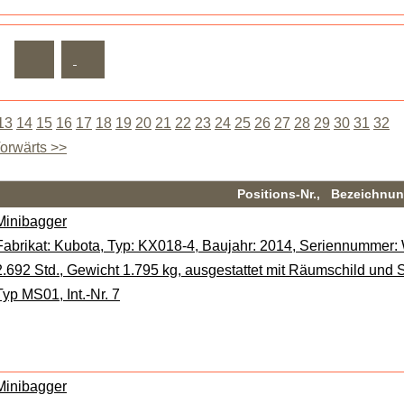
13
14
15
16
17
18
19
20
21
22
23
24
25
26
27
28
29
30
31
32
orwärts >>
Positions-Nr., Bezeichnu
Minibagger
Fabrikat: Kubota, Typ: KX018-4, Baujahr: 2014, Seriennummer
2.692 Std., Gewicht 1.795 kg, ausgestattet mit Räumschild un
Typ MS01, Int.-Nr. 7
Minibagger