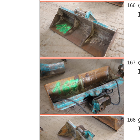
166
167
168