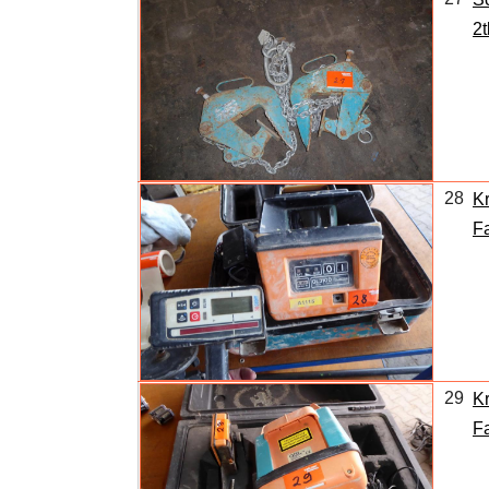
2t
28
Kr
Fa
29
Kr
F