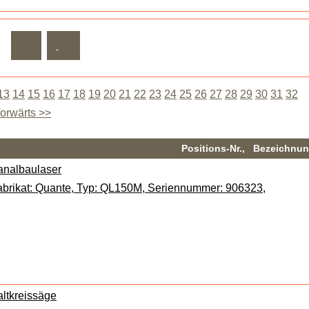
13
14
15
16
17
18
19
20
21
22
23
24
25
26
27
28
29
30
31
32
orwärts >>
Positions-Nr., Bezeichnu
analbaulaser
abrikat: Quante, Typ: QL150M, Seriennummer: 906323,
ltkreissäge