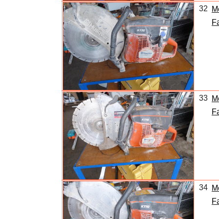
32
M
Fa
33
M
Fa
34
M
Fa