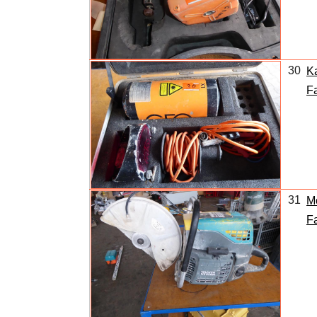
30
K
F
31
M
F