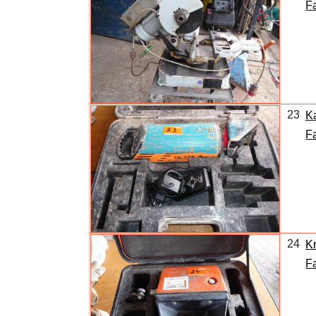
Fa
23
K
F
24
Kr
Fa