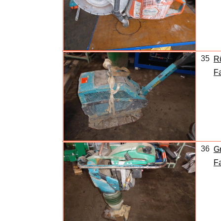
35
Rü
Fa
36
G
Fa