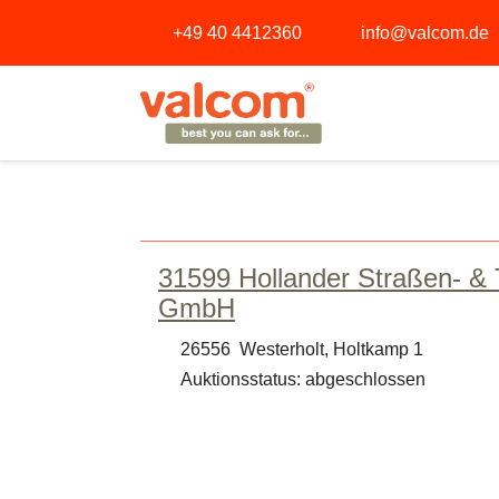
+49 40 4412360
info@valcom.de
31599 Hollander Straßen- & 
GmbH
26556 Westerholt, Holtkamp 1
Auktionsstatus: abgeschlossen