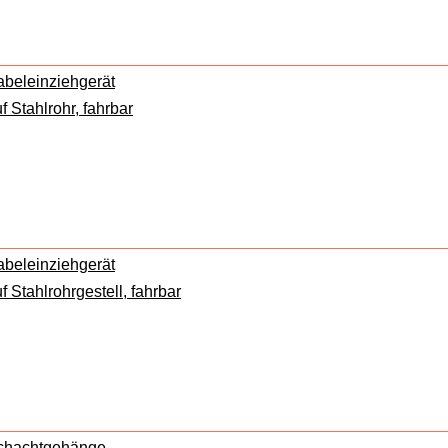
abeleinziehgerät
f Stahlrohr, fahrbar
abeleinziehgerät
f Stahlrohrgestell, fahrbar
chachtgehänge