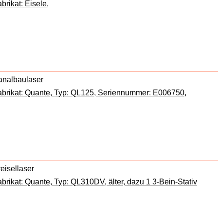
brikat: Eisele,
analbaulaser
abrikat: Quante, Typ: QL125, Seriennummer: E006750,
eisellaser
brikat: Quante, Typ: QL310DV, älter, dazu 1 3-Bein-Stativ