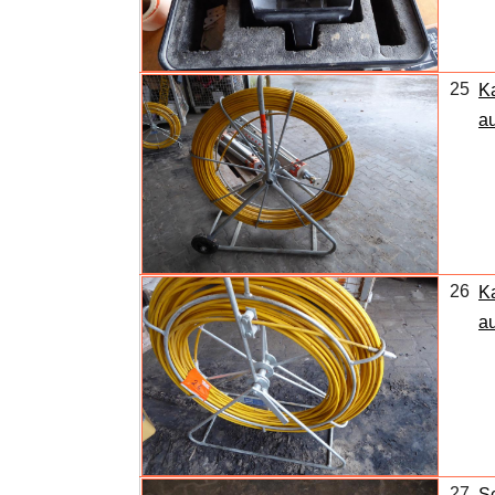
25
K
au
26
K
au
27
S