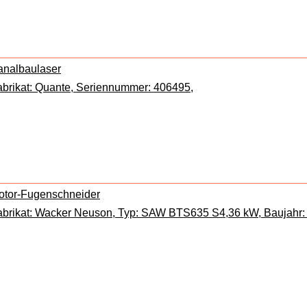
analbaulaser
abrikat: Quante, Seriennummer: 406495,
otor-Fugenschneider
abrikat: Wacker Neuson, Typ: SAW BTS635 S4,36 kW, Baujahr: