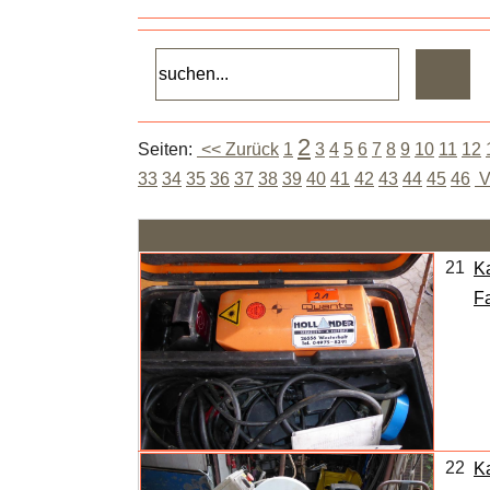
2
Seiten:
<< Zurück
1
3
4
5
6
7
8
9
10
11
12
33
34
35
36
37
38
39
40
41
42
43
44
45
46
V
21
K
F
22
Ka