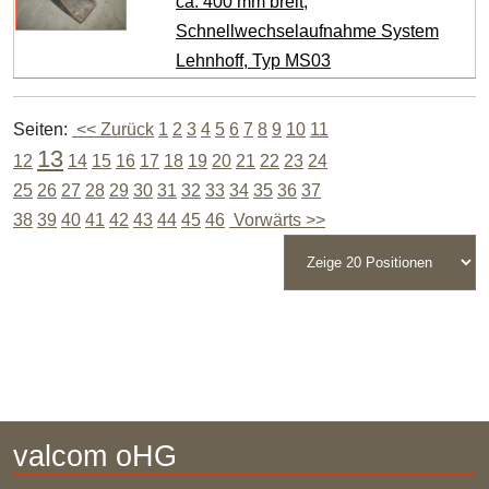
ca. 400 mm breit,
Schnellwechselaufnahme System
Lehnhoff, Typ MS03
Seiten:
<< Zurück
1
2
3
4
5
6
7
8
9
10
11
13
12
14
15
16
17
18
19
20
21
22
23
24
25
26
27
28
29
30
31
32
33
34
35
36
37
38
39
40
41
42
43
44
45
46
Vorwärts >>
valcom oHG