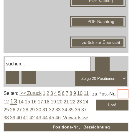
PDF-Katalog
PDF-Nachtrag
zurück zur Übersicht
Seiten:
<< Zurück
1
2
3
4
5
6
7
8
9
10
11
zu Pos.-Nr.:
13
12
14
15
16
17
18
19
20
21
22
23
24
25
26
27
28
29
30
31
32
33
34
35
36
37
38
39
40
41
42
43
44
45
46
Vorwärts >>
Positions-Nr., Bezeichnung