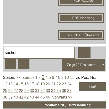
PDF-Katalog
PDF-Nachtrag
zurück zur Übersicht
3
Seiten:
<< Zurück
1
2
4
5
6
7
8
9
10
11
zu Pos.-Nr.:
12
13
14
15
16
17
18
19
20
21
22
23
24
25
26
27
28
29
30
31
32
33
34
35
36
37
38
39
40
41
42
43
44
45
46
Vorwärts >>
Positions-Nr., Bezeichnung