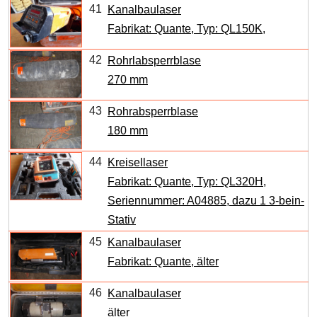
41
Kanalbaulaser
Fabrikat: Quante, Typ: QL150K,
42
Rohrlabsperrblase
270 mm
43
Rohrabsperrblase
180 mm
44
Kreisellaser
Fabrikat: Quante, Typ: QL320H,
Seriennummer: A04885, dazu 1 3-bein-
Stativ
45
Kanalbaulaser
Fabrikat: Quante, älter
46
Kanalbaulaser
älter