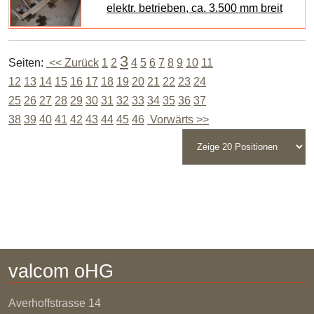
elektr. betrieben, ca. 3.500 mm breit
3
Seiten:
<< Zurück
1
2
4
5
6
7
8
9
10
11
12
13
14
15
16
17
18
19
20
21
22
23
24
25
26
27
28
29
30
31
32
33
34
35
36
37
38
39
40
41
42
43
44
45
46
Vorwärts >>
valcom oHG
Averhoffstrasse
14