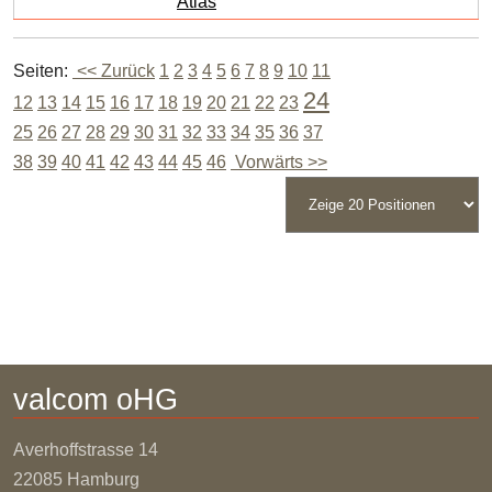
Atlas
Seiten:
<< Zurück
1
2
3
4
5
6
7
8
9
10
11
24
12
13
14
15
16
17
18
19
20
21
22
23
25
26
27
28
29
30
31
32
33
34
35
36
37
38
39
40
41
42
43
44
45
46
Vorwärts >>
valcom oHG
Averhoffstrasse
14
22085 Hamburg