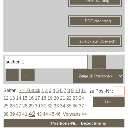
PDF-Katalog
PDF-Nachtrag
zurück zur Übersicht
Seiten:
<< Zurück
1
2
3
4
5
6
7
8
9
10
11
zu Pos.-Nr.:
12
13
14
15
16
17
18
19
20
21
22
23
24
25
26
27
28
29
30
31
32
33
34
35
36
37
42
38
39
40
41
43
44
45
46
Vorwärts >>
Positions-Nr., Bezeichnung