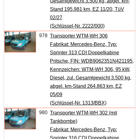
Gesamtgewicht 3.500 kg, abgel. km-
Stand 195.981 km, EZ 11/20, TüV
02/27
(Schlüssel-Nr. 2222/000)
978
Transporter WTM-WH 306
Fabrikat: Mercedes-Benz, Typ:
Sprinter 313 CDI Doppelkabine
Pritsche, FIN: WDB9062351N421195,
Kennzeichen: WTM-WH 306, 95 kW,
Diesel, zul. Gesamtgewicht 3.500 kg,
abgel. km-Stand 264.863 km, EZ
05/09
(Schlüssel-Nr. 1313/BBX)
980
Transporter WTM-WH 302 (mit
Tankbombe)
Fabrikat: Mercedes-Benz, Typ:
Sprinter 316 CDI Doppelkabine