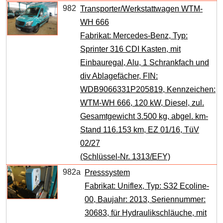
982
Transporter/Werkstattwagen WTM-
WH 666
Fabrikat: Mercedes-Benz, Typ:
Sprinter 316 CDI Kasten, mit
Einbauregal, Alu, 1 Schrankfach und
div Ablagefächer, FIN:
WDB9066331P205819, Kennzeichen:
WTM-WH 666, 120 kW, Diesel, zul.
Gesamtgewicht 3.500 kg, abgel. km-
Stand 116.153 km, EZ 01/16, TüV
02/27
(Schlüssel-Nr. 1313/EFY)
982a
Presssystem
Fabrikat: Uniflex, Typ: S32 Ecoline-
00, Baujahr: 2013, Seriennummer:
30683, für Hydraulikschläuche, mit