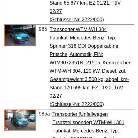
Stand 65.677 km, EZ 01/21, TüV
02/27
(Schlüssel-Nr. 2222/000)
985
Transporter WTM-WH 304
Fabrikat: Mercedes-Benz, Typ:
Sprinter 316 CDI Doppelkabine,
Pritsche, Automatik, FIN:
W1V9072351N121515, Kennzeichen:
WTM-WH 304, 120 kW, Diesel, zul.
Gesamtgewicht 3.500 kg, abgel. km-
Stand 170.699 km, EZ 11/20, TüV
02/27
(Schlüssel-Nr. 2222/000)
985a
Transporter (Unfallwagen
Ersatzteilspender) WTM-WH 301
Fabrikat: Mercedes-Benz, Typ: