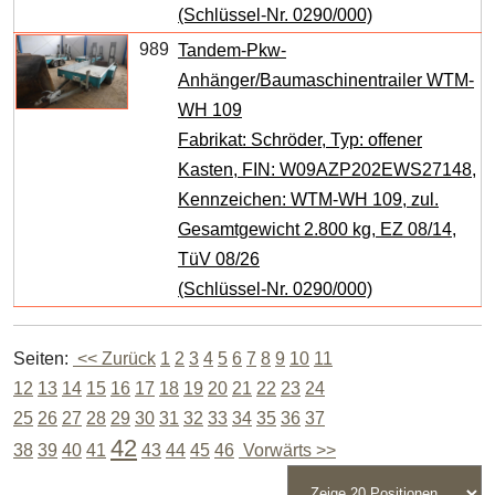
(Schlüssel-Nr. 0290/000)
989
Tandem-Pkw-
Anhänger/Baumaschinentrailer WTM-
WH 109
Fabrikat: Schröder, Typ: offener
Kasten, FIN: W09AZP202EWS27148,
Kennzeichen: WTM-WH 109, zul.
Gesamtgewicht 2.800 kg, EZ 08/14,
TüV 08/26
(Schlüssel-Nr. 0290/000)
Seiten:
<< Zurück
1
2
3
4
5
6
7
8
9
10
11
12
13
14
15
16
17
18
19
20
21
22
23
24
25
26
27
28
29
30
31
32
33
34
35
36
37
42
38
39
40
41
43
44
45
46
Vorwärts >>