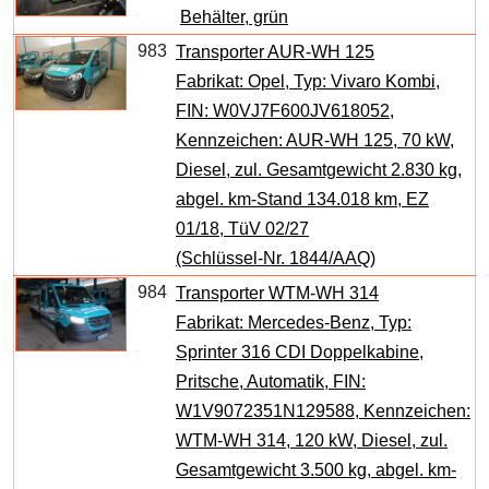
Behälter, grün
983
Transporter AUR-WH 125
Fabrikat: Opel, Typ: Vivaro Kombi,
FIN: W0VJ7F600JV618052,
Kennzeichen: AUR-WH 125, 70 kW,
Diesel, zul. Gesamtgewicht 2.830 kg,
abgel. km-Stand 134.018 km, EZ
01/18, TüV 02/27
(Schlüssel-Nr. 1844/AAQ)
984
Transporter WTM-WH 314
Fabrikat: Mercedes-Benz, Typ:
Sprinter 316 CDI Doppelkabine,
Pritsche, Automatik, FIN:
W1V9072351N129588, Kennzeichen:
WTM-WH 314, 120 kW, Diesel, zul.
Gesamtgewicht 3.500 kg, abgel. km-