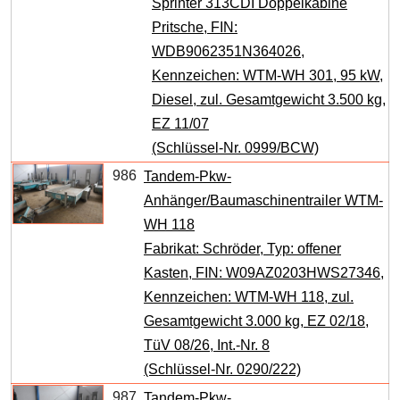
Sprinter 313CDI Doppelkabine
Pritsche, FIN:
WDB9062351N364026,
Kennzeichen: WTM-WH 301, 95 kW,
Diesel, zul. Gesamtgewicht 3.500 kg,
EZ 11/07
(Schlüssel-Nr. 0999/BCW)
986
Tandem-Pkw-
Anhänger/Baumaschinentrailer WTM-
WH 118
Fabrikat: Schröder, Typ: offener
Kasten, FIN: W09AZ0203HWS27346,
Kennzeichen: WTM-WH 118, zul.
Gesamtgewicht 3.000 kg, EZ 02/18,
TüV 08/26, Int.-Nr. 8
(Schlüssel-Nr. 0290/222)
987
Tandem-Pkw-