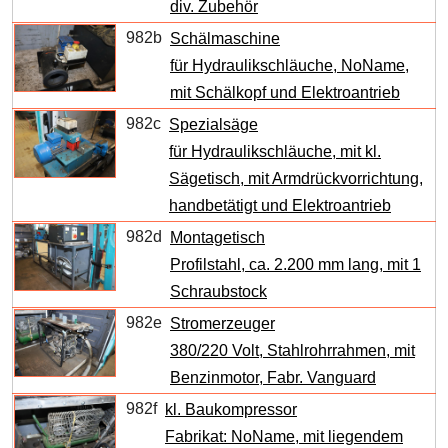
div. Zubehör
982b
Schälmaschine
für Hydraulikschläuche, NoName,
mit Schälkopf und Elektroantrieb
982c
Spezialsäge
für Hydraulikschläuche, mit kl.
Sägetisch, mit Armdrückvorrichtung,
handbetätigt und Elektroantrieb
982d
Montagetisch
Profilstahl, ca. 2.200 mm lang, mit 1
Schraubstock
982e
Stromerzeuger
380/220 Volt, Stahlrohrrahmen, mit
Benzinmotor, Fabr. Vanguard
982f
kl. Baukompressor
Fabrikat: NoName, mit liegendem