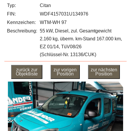
Typ:
Citan
FIN:
WDF4157031U134976
Kennzeichen:
WTM-WH 97
Beschreibung:
55 kW, Diesel, zul. Gesamtgewicht
2.160 kg, überm. km-Stand 167.000 km,
EZ 01/14, TüV08/26
(Schlüssel-Nr. 13136/CUK)
zurück zur
zur vorigen
zur nächsten
Objektliste
Position
Position