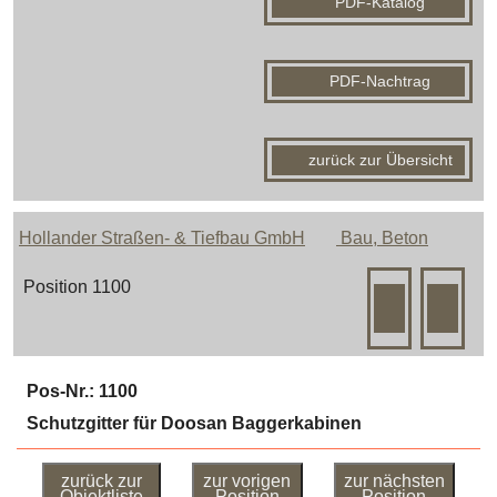
PDF-Katalog
PDF-Nachtrag
zurück zur Übersicht
Hollander Straßen- & Tiefbau GmbH
Bau, Beton
Position 1100
Pos-Nr.: 1100
Schutzgitter für Doosan Baggerkabinen
zurück zur
zur vorigen
zur nächsten
Objektliste
Position
Position